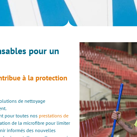
nsables pour un
tribue à la protection
solutions de nettoyage
nt.
nt pour toutes nos
prestations de
sation de la microfibre pour limiter
enir informés des nouvelles